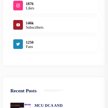
1876
Likes
146k
Subscribers
1250
Fans
Recent Posts
MCU DCA AND